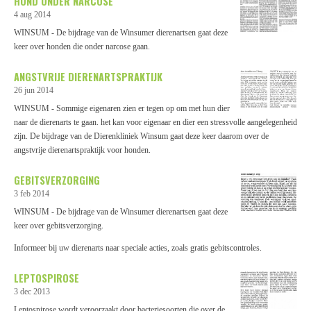
HOND ONDER NARCOSE
4 aug 2014
WINSUM - De bijdrage van de Winsumer dierenartsen gaat deze
keer over honden die onder narcose gaan.
ANGSTVRIJE DIERENARTSPRAKTIJK
26 jun 2014
WINSUM - Sommige eigenaren zien er tegen op om met hun dier
naar de dierenarts te gaan. het kan voor eigenaar en dier een stressvolle aangelegenheid
zijn. De bijdrage van de Dierenkliniek Winsum gaat deze keer daarom over de
angstvrije dierenartspraktijk voor honden.
GEBITSVERZORGING
3 feb 2014
WINSUM - De bijdrage van de Winsumer dierenartsen gaat deze
keer over gebitsverzorging.
Informeer bij uw dierenarts naar speciale acties, zoals gratis gebitscontroles.
LEPTOSPIROSE
3 dec 2013
Leptospirose wordt veroorzaakt door bacteriesoorten die over de