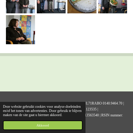
Stichting Sociale Huisdierenzorg Noord Nederland | NL71RABO 0140.9464.70 |
Deze website gebruikt cookies voor analyse-doeleinden
Kamer van Koophandel nummer 01123535 |
en/of het tonen van advertenties. Door gebruik te blijven
maken van de site gaat u hiermee akkoord.
Adres: Chrysantenlaan 2, 9951 GS Winsum | tel: 06-13563540 | RSIN nummer:
818808706
Akkoord