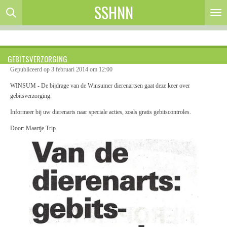
SSHNN
Ga
direct
naar
de
hoofdinhoud
GEBITSVERZORGING
Gepubliceerd op 3 februari 2014 om 12:00
WINSUM - De bijdrage van de Winsumer dierenartsen gaat deze keer over
gebitsverzorging.
Informeer bij uw dierenarts naar speciale acties, zoals gratis gebitscontroles.
Door: Maartje Trip