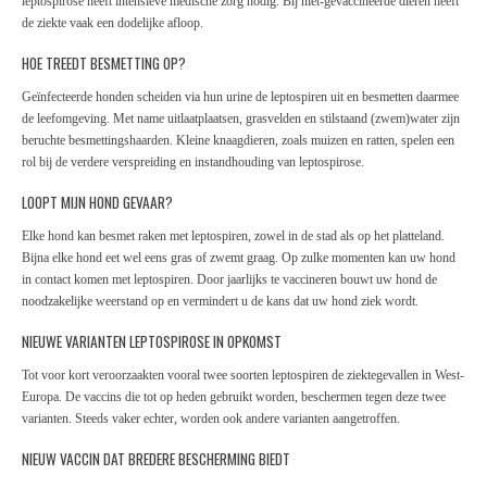
leptospirose heeft intensieve medische zorg nodig. Bij niet-gevaccineerde dieren heeft
de ziekte vaak een dodelijke afloop.
HOE TREEDT BESMETTING OP?
Geïnfecteerde honden scheiden via hun urine de leptospiren uit en besmetten daarmee
de leefomgeving. Met name uitlaatplaatsen, grasvelden en stilstaand (zwem)water zijn
beruchte besmettingshaarden. Kleine knaagdieren, zoals muizen en ratten, spelen een
rol bij de verdere verspreiding en instandhouding van leptospirose.
LOOPT MIJN HOND GEVAAR?
Elke hond kan besmet raken met leptospiren, zowel in de stad als op het platteland.
Bijna elke hond eet wel eens gras of zwemt graag. Op zulke momenten kan uw hond
in contact komen met leptospiren. Door jaarlijks te vaccineren bouwt uw hond de
noodzakelijke weerstand op en vermindert u de kans dat uw hond ziek wordt.
NIEUWE VARIANTEN LEPTOSPIROSE IN OPKOMST
Tot voor kort veroorzaakten vooral twee soorten leptospiren de ziektegevallen in West-
Europa. De vaccins die tot op heden gebruikt worden, beschermen tegen deze twee
varianten. Steeds vaker echter, worden ook andere varianten aangetroffen.
NIEUW VACCIN DAT BREDERE BESCHERMING BIEDT