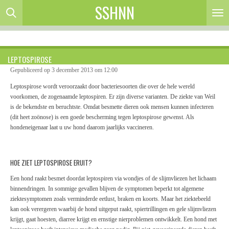
SSHNN
Ga
direct
naar
de
hoofdinhoud
LEPTOSPIROSE
Gepubliceerd op 3 december 2013 om 12:00
Leptospirose wordt veroorzaakt door bacteriesoorten die over de hele wereld
voorkomen, de zogenaamde leptospiren. Er zijn diverse varianten. De ziekte van Weil
is de bekendste en beruchtste. Omdat besmette dieren ook mensen kunnen infecteren
(dit heet zoönose) is een goede bescherming tegen leptospirose gewenst. Als
hondeneigenaar laat u uw hond daarom jaarlijks vaccineren.
HOE ZIET LEPTOSPIROSE ERUIT?
Een hond raakt besmet doordat leptospiren via wondjes of de slijmvliezen het lichaam
binnendringen. In sommige gevallen blijven de symptomen beperkt tot algemene
ziektesymptomen zoals verminderde eetlust, braken en koorts. Maar het ziektebeeld
kan ook verergeren waarbij de hond uitgeput raakt, spiertrillingen en gele slijmvliezen
krijgt, gaat hoesten, diarree krijgt en ernstige nierproblemen ontwikkelt. Een hond met