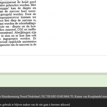
ale Huisdierenzorg Noord Nederland | NL71RABO 0140.9464.70 | Kamer van Koophandel nu
Adres: Chrysantenlaan 2, 9951 GS Winsum | tel: 06-13563540 | RSIN nummer: 818808706
r gebruik te blijven maken van de site gaat u hiermee akkoord.