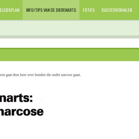
ELEIDSPLAN
INFO/TIPS VAN DE DIERENARTS
FOTO'S
SUCCESVERHALEN
n gaat deze keer over honden die onder narcose gaan.