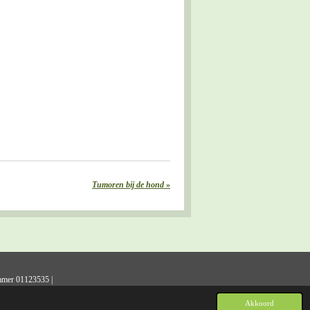
Tumoren bij de hond
»
mmer 01123535 |
Akkoord