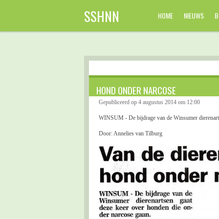
Ga
SSHNN
HOME
NIEUWS
B
direct
naar
de
hoofdinhoud
HOND ONDER NARCOSE
Gepubliceerd op 4 augustus 2014 om 12:00
WINSUM - De bijdrage van de Winsumer dierenartse
Door: Annelies van Tilburg