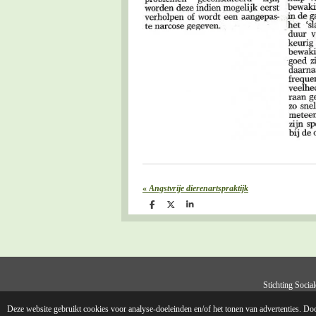
«
Angstvrije dierenartspraktijk
D
D
S
e
e
h
l
e
a
e
l
r
n
e
Stichting Soci
Deze website gebruikt cookies voor analyse-doeleinden en/of het tonen van advertenties. Doo