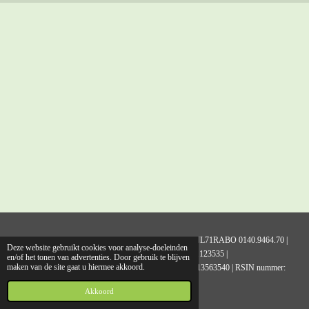
l
e
a
l
e
l
r
e
n
e
n
Stichting Sociale Huisdierenzorg Noord Nederland | NL71RABO 0140.9464.70 |
Deze website gebruikt cookies voor analyse-doeleinden
Kamer van Koophandel nummer 01123535 |
en/of het tonen van advertenties. Door gebruik te blijven
maken van de site gaat u hiermee akkoord.
Adres: Chrysantenlaan 2, 9951 GS Winsum | tel: 06-13563540 | RSIN nummer:
818808706
Akkoord