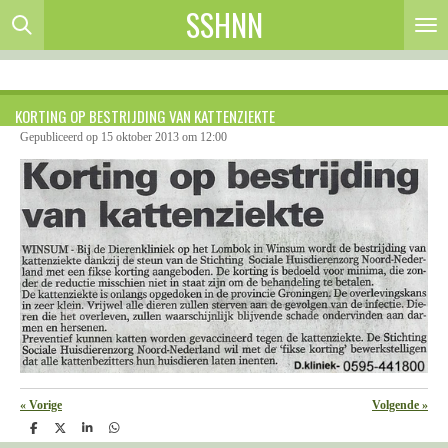
SSHNN
Ga
direct
naar
de
hoofdinhoud
KORTING OP BESTRIJDING VAN KATTENZIEKTE
Gepubliceerd op 15 oktober 2013 om 12:00
«
Vorige
Volgende
»
D
D
S
D
e
e
h
e