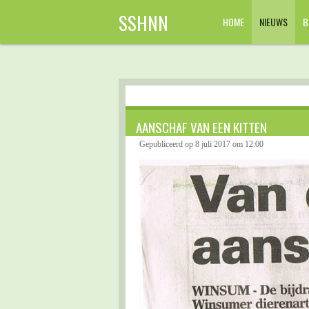
Ga
SSHNN
HOME
NIEUWS
B
direct
naar
de
hoofdinhoud
AANSCHAF VAN EEN KITTEN
Gepubliceerd op 8 juli 2017 om 12:00