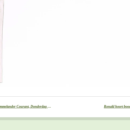
Krijsende zwerfkatten bezorgen veel overlast : Ommelander Courant, Donderdag 27 augustus 2015
Ronald hoort bood