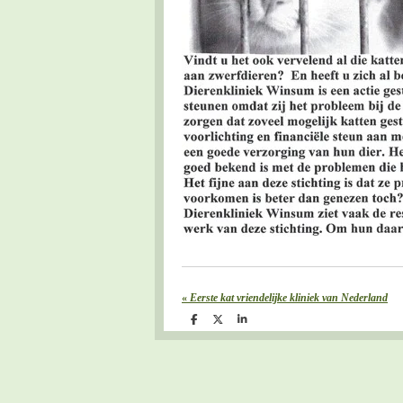
«
Eerste kat vriendelijke kliniek van Nederland
D
D
S
e
e
h
l
e
a
e
l
r
n
e