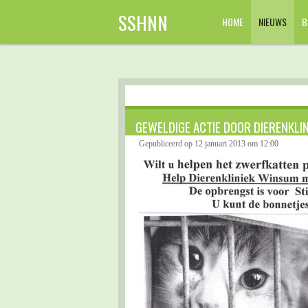
Ga
SSHNN
HOME
NIEUWS
B
direct
naar
de
hoofdinhoud
GEWELDIGE ACTIE DOOR DIERENKLI
Gepubliceerd op 12 januari 2013 om 12:00