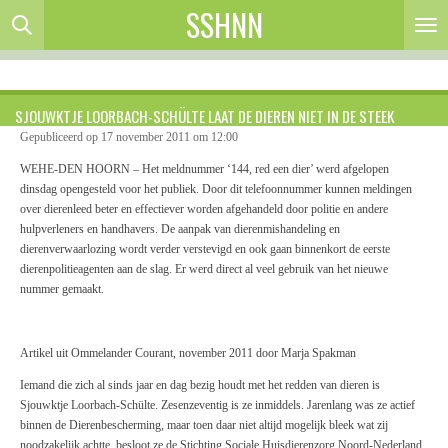
SSHNN
Ga
direct
naar
de
hoofdinhoud
SJOUWKTJE LOORBACH-SCHÜLTE LAAT DE DIEREN NIET IN DE STEEK
Gepubliceerd op 17 november 2011 om 12:00
WEHE-DEN HOORN – Het meldnummer ‘144, red een dier’ werd afgelopen
dinsdag opengesteld voor het publiek. Door dit telefoonnummer kunnen meldingen
over dierenleed beter en effectiever worden afgehandeld door politie en andere
hulpverleners en handhavers. De aanpak van dierenmishandeling en
dierenverwaarlozing wordt verder verstevigd en ook gaan binnenkort de eerste
dierenpolitieagenten aan de slag. Er werd direct al veel gebruik van het nieuwe
nummer gemaakt.
Artikel uit Ommelander Courant, november 2011 door Marja Spakman
Iemand die zich al sinds jaar en dag bezig houdt met het redden van dieren is
Sjouwktje Loorbach-Schülte. Zesenzeventig is ze inmiddels. Jarenlang was ze actief
binnen de Dierenbescherming, maar toen daar niet altijd mogelijk bleek wat zij
noodzakelijk achtte, besloot ze de Stichting Sociale Huisdierenzorg Noord-Nederland