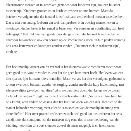
alleenstaande mensen of in gebroken gezinnen waar kinderen zijn, zou een huisdier
moeten zijn. Kinderen groeien zo in liefde en respect op met beesten. Maar dat
betekent vervolgens niet dat iemand in zo’n situatie een heleboel beesten moet hebben.
Dat is niet verstandig. Gebeurt dat wel, dan probeer ik in overleg mensen ervan te
overtuigen dat het beter is het aantal te beperken. Vertrouwen en voorlichting zijn heel
belangrijk.” Het lijkt haar een goede zaak dat gezinnen, die het niet breed hebben en
daardoor bijvoorbeeld ook een beroep op de Voedselbank doen, in hun pakket zonodig
ook eens kattenvoer en kattengrit zouden vinden. „Dat moet toch te realiseren zijn”,
vindt ze.
Een heel moeilijk aspect van dit verhaal is het dilemma wat je met dieren moet, waar
geen goed huis voor te vinden is, een kat die geen kans meer heeft. Het leven van een
dier sparen, lijkt humaan, diervriendelijk. Maar wat als het dier vervolgens gedoemd is
tot een zwervend bestaan, zonder verzorging, zonder medische hulp indien nodig, met
alle gruwelijke gevolgen van dien? „Als we dan niets doen, dan keren we de dieren
toch ook de rug toe?” zegt mevrouw Loorbach vertwijfeld. „Soms is er, hoe hard het
ook klinkt, geen andere oplossing dan het laten inslapen van een dier. Het dier op die
manier behoeden voor nog meer ellende is misschien wel de moeilijkste uiting van
dierenliefde.” Hier over pratend realiseert ze zich heel goed dat niet iedereen het eens
zal zijn met dat standpunt. En dat markeert nog eens des te meer het belang van de
stichting: voorkóm dit soort situaties zoveel als maar mogelijk is en laten katten