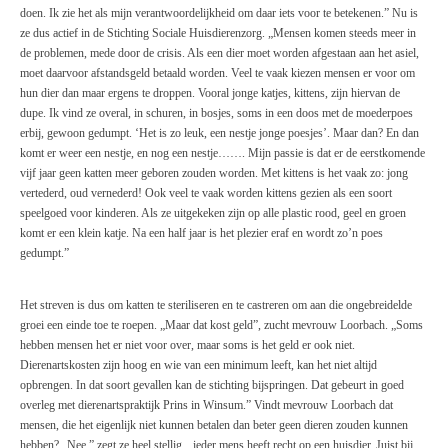
doen. Ik zie het als mijn verantwoordelijkheid om daar iets voor te betekenen.” Nu is
ze dus actief in de Stichting Sociale Huisdierenzorg. „Mensen komen steeds meer in
de problemen, mede door de crisis. Als een dier moet worden afgestaan aan het asiel,
moet daarvoor afstandsgeld betaald worden. Veel te vaak kiezen mensen er voor om
hun dier dan maar ergens te droppen. Vooral jonge katjes, kittens, zijn hiervan de
dupe. Ik vind ze overal, in schuren, in bosjes, soms in een doos met de moederpoes
erbij, gewoon gedumpt. ‘Het is zo leuk, een nestje jonge poesjes’. Maar dan? En dan
komt er weer een nestje, en nog een nestje……. Mijn passie is dat er de eerstkomende
vijf jaar geen katten meer geboren zouden worden. Met kittens is het vaak zo: jong
vertederd, oud vernederd! Ook veel te vaak worden kittens gezien als een soort
speelgoed voor kinderen. Als ze uitgekeken zijn op alle plastic rood, geel en groen
komt er een klein katje. Na een half jaar is het plezier eraf en wordt zo’n poes
gedumpt.”
Het streven is dus om katten te steriliseren en te castreren om aan die ongebreidelde
groei een einde toe te roepen. „Maar dat kost geld”, zucht mevrouw Loorbach. „Soms
hebben mensen het er niet voor over, maar soms is het geld er ook niet.
Dierenartskosten zijn hoog en wie van een minimum leeft, kan het niet altijd
opbrengen. In dat soort gevallen kan de stichting bijspringen. Dat gebeurt in goed
overleg met dierenartspraktijk Prins in Winsum.” Vindt mevrouw Loorbach dat
mensen, die het eigenlijk niet kunnen betalen dan beter geen dieren zouden kunnen
hebben? „Nee,” zegt ze heel stellig, „ieder mens heeft recht op een huisdier. Juist bij