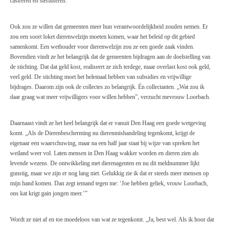
castreren en steriliseren.
Ook zou ze willen dat gemeenten meer hun verantwoordelijkheid zouden nemen. Er
zou een soort loket dierenwelzijn moeten komen, waar het beleid op dit gebied
samenkomt. Een wethouder voor dierenwelzijn zou ze een goede zaak vinden.
Bovendien vindt ze het belangrijk dat de gemeenten bijdragen aan de doelstelling van
de stichting. Dat dat geld kost, realiseert ze zich terdege, maar overlast kost ook geld,
veel geld. De stichting moet het helemaal hebben van subsidies en vrijwillige
bijdrages. Daarom zijn ook de collectes zo belangrijk. Én collectanten. „Wat zou ik
daar graag wat meer vrijwilligers voor willen hebben”, verzucht mevrouw Loorbach.
Daarnaast vindt ze het heel belangrijk dat er vanuit Den Haag een goede wetgeving
komt. „Als de Dierenbescherming nu dierenmishandeling tegenkomt, krijgt de
eigenaar een waarschuwing, maar na een half jaar staat bij wijze van spreken het
weiland weer vol. Laten mensen in Den Haag wakker worden en dieren zien als
levende wezens. De ontwikkeling met dierenagenten en nu dit meldnummer lijkt
gunstig, maar we zijn er nog lang niet. Gelukkig zie ik dat er steeds meer mensen op
mijn hand komen. Dan zegt iemand tegen me: ‘Joe hebben geliek, vrouw Loorbach,
ons kat krigt gain jongen meer.’”
Wordt ze niet af en toe moedeloos van wat ze tegenkomt. „Ja, best wel. Als ik hoor dat