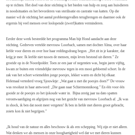
op te richten. Het doel van deze stichting is het bieden van hulp en zorg aan huisdieren
in noodsituaties en het bevorderen van sterilisatie en castratie van katten. Op die
manier wil de stichting het aantal probleemgevallen terugbrengen en daarmee ook de
ergernis bij veel mensen over loslopende (zwerf)katten verminderen.
Eerder deze week besteedde het programma Man bijt Hond aandacht aan deze
stichting. Gedreven vertelde mevrouw Loorbach, samen met dochter Alma, over haar
liefde voor dieren en over hoe haar reddingsdrang begon. „Het zit in je karakter, dat
krijg je mee. Ik leefde niet tussen de mensen, mijn leven bestond uit dieren.” Ze
groeide op in de Noordpolder. Toen ze een jaar of negentien was, begin jaren vijftig,
kwam ze buiten een vriendelijke mevrouw tegen in een mooi gebloemd schort. In de
zak van het schort wriemelden jonge poesjes, lekker warm en dicht bij elkaar.
Helemaal vertederd vroeg Sjouwktje: „Wat gaat u met die poesjes doen?” De vrouw
was resoluut in haar antwoord: „Die gaan naar Schiermonnikoog.” En één voor één
gooide ze de poesjes zo het ijskoude water in. Bijna zestig jaar na dato spatten
verontwaardiging en afgrijzen nog van het gezicht van mevrouw Loorbach af. „Ik was
in shock, ik ben dat nooit meer vergeten! Ik ben in liefde met dieren groot gebracht,
zoiets kon ik niet begrijpen.”
„Ik houd van de natuur en alles beschouw ik als een schepping. Wij zijn er niet alleen.
Wat denken we als mensen in onze hooghartigheid wel dat we met dieren kunnen